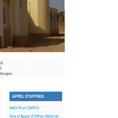
53
6
dougou
APPEL D'OFFRES
AAO R+4 CARFO
Avis d'Appel d'Offres National