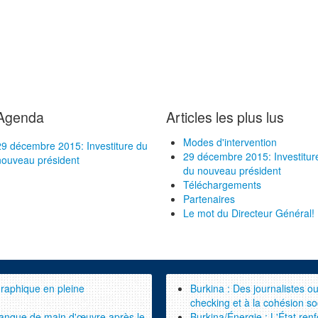
Agenda
Articles les plus lus
Modes d'intervention
29 décembre 2015: Investiture du
29 décembre 2015: Investitur
nouveau président
du nouveau président
Téléchargements
Partenaires
Le mot du Directeur Général!
raphique en pleine
Burkina : Des journalistes out
checking et à la cohésion so
manque de main d'œuvre après le
Burkina/Énergie : L'État renf