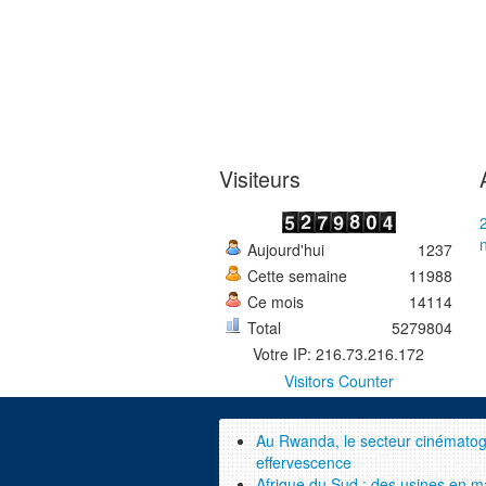
Visiteurs
Aujourd'hui
1237
Cette semaine
11988
Ce mois
14114
Total
5279804
Votre IP: 216.73.216.172
Visitors Counter
Au Rwanda, le secteur cinématog
effervescence
Afrique du Sud : des usines en 