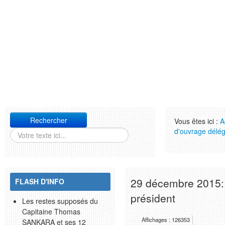
Rechercher
Vous êtes ici :
A
d'ouvrage délé
29 décembre 2015: 
FLASH D'INFO
président
Les restes supposés du
Capitaine Thomas
Affichages : 126353
SANKARA et ses 12