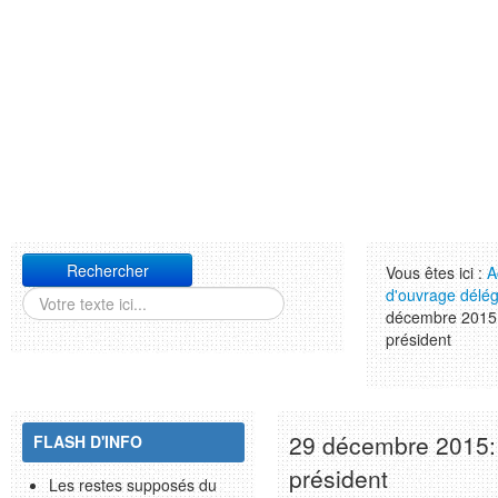
Rechercher
Vous êtes ici :
A
d'ouvrage délé
décembre 2015:
président
29 décembre 2015: 
FLASH D'INFO
président
Les restes supposés du