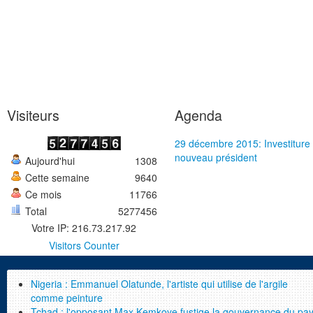
Visiteurs
Agenda
29 décembre 2015: Investiture
nouveau président
Aujourd'hui
1308
Cette semaine
9640
Ce mois
11766
Total
5277456
Votre IP: 216.73.217.92
Visitors Counter
Nigeria : Emmanuel Olatunde, l'artiste qui utilise de l'argile
comme peinture
Tchad : l'opposant Max Kemkoye fustige la gouvernance du pa