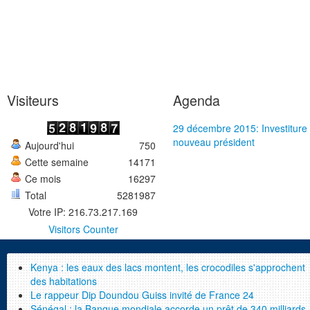
Visiteurs
Agenda
29 décembre 2015: Investiture
nouveau président
Aujourd'hui
750
Cette semaine
14171
Ce mois
16297
Total
5281987
Votre IP: 216.73.217.169
Visitors Counter
Kenya : les eaux des lacs montent, les crocodiles s'approchent
des habitations
Le rappeur Dip Doundou Guiss invité de France 24
Sénégal : la Banque mondiale accorde un prêt de 340 milliards