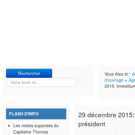
Rechercher
Vous êtes ici :
A
d'ouvrage
Ag
2015: Investitu
29 décembre 2015: 
FLASH D'INFO
président
Les restes supposés du
Capitaine Thomas