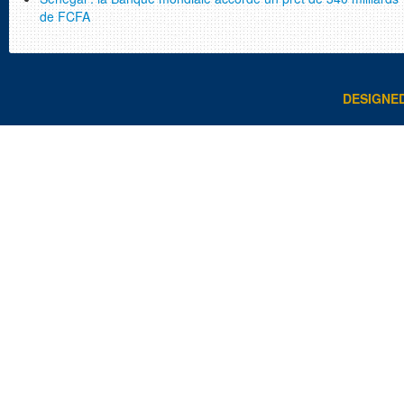
de FCFA
DESIGNE